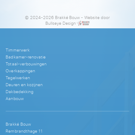
© 2024-2026 Brakké Bouw
- Website door
Bullseye Design
Timmerwerk
Badkamer-renovatie
Totaal-verbouwingen
Overkappingen
Tegelwerken
Deuren en kozijnen
Dakbedekking
Aanbouw
Brakké Bouw
Rembrandthage 11