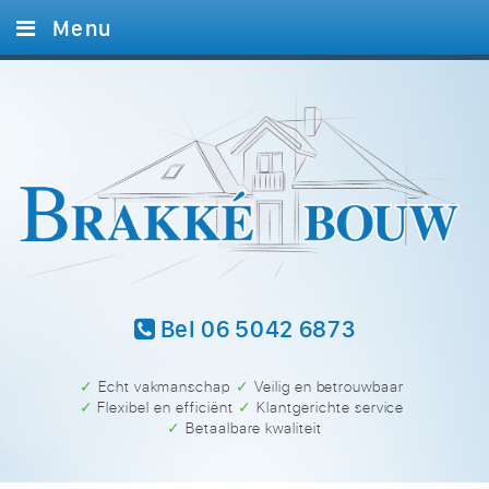
Menu
Home
Diensten
Foto’s
Referenties
Contact
Bel 06 5042 6873
✓ Echt vakmanschap
✓ Veilig en betrouwbaar
✓ Flexibel en efficiënt
✓ Klantgerichte service
✓ Betaalbare kwaliteit