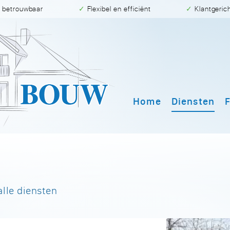
en betrouwbaar
✓ Flexibel en efficiënt
✓ Klantgeric
Home
Diensten
F
alle diensten