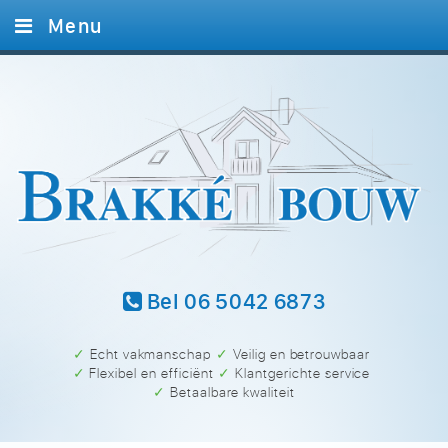
Menu
Home
Diensten
Foto’s
Referenties
Contact
Bel 06 5042 6873
✓ Echt vakmanschap
✓ Veilig en betrouwbaar
✓ Flexibel en efficiënt
✓ Klantgerichte service
✓ Betaalbare kwaliteit