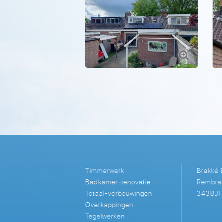
Timmerwerk
Brakké
Badkamer-renovatie
Rembra
Totaal-verbouwingen
3438JH
Overkappingen
Tegelwerken