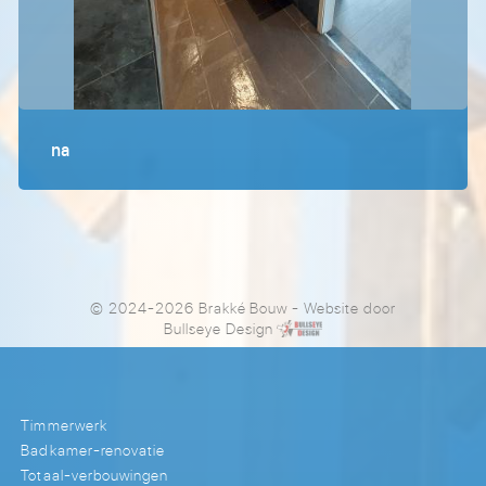
na
© 2024-2026 Brakké Bouw
- Website door
Bullseye Design
Timmerwerk
Badkamer-renovatie
Totaal-verbouwingen