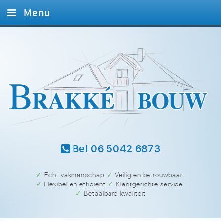
Menu
Home
Diensten
Foto’s
Referenties
Contact
Bel 06 5042 6873
✓ Echt vakmanschap
✓ Veilig en betrouwbaar
✓ Flexibel en efficiënt
✓ Klantgerichte service
✓ Betaalbare kwaliteit